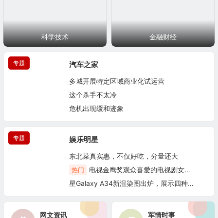
科学技术
金融财经
专题
汽车之家
多城开展特定区域商业化试运营
这个杀手不太冷
危机出现缓和迹象
专题
20篇
娱乐明星
东北菜真实惠，不仅好吃，分量还大
电视金鹰奖观众喜爱的电视剧女演员奖提名
热门
星Galaxy A34新渲染图出炉，展示四种独特配色
18篇
网文资讯
军情时事