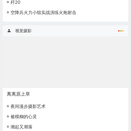
歼20
空降兵火力小组实战演练火炮射击
视觉摄影
离离原上草
夜间漫步摄影艺术
被模糊的心灵
潮起又潮落