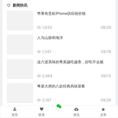
新闻快讯
苹果有意砍iPhone供应链价格
1,633
08/29
人与山脉和海洋
1,591
09/18
这六道美味的粤菜越吃越香，好吃不会腻
2,464
09/15
粤菜大师的八款经典风味菜肴
2,187
09/29
首页
联系
资讯
文章
资深玩家