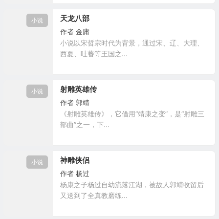
天龙八部
小说
作者
金庸
小说以宋哲宗时代为背景，通过宋、辽、大理、
西夏、吐蕃等王国之...
射雕英雄传
小说
作者
郭靖
《射雕英雄传》，它借用“靖康之变”，是“射雕三
部曲”之一，下...
神雕侠侣
小说
作者
杨过
杨康之子杨过自幼流落江湖，被故人郭靖收留后
又送到了全真教磨练...