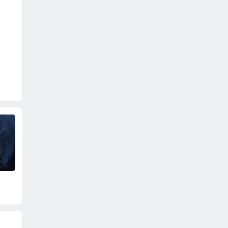
安妮海瑟薇