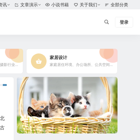
资讯
文章演示
小说书籍
关于我们
全部分类
登录
家居设计
摄影爱好者、摄影工作者及摄影行业信息
家庭居住环境、办公场所、公共空间陈设风格以设计搭配
视
频
播
放
器
入北
古