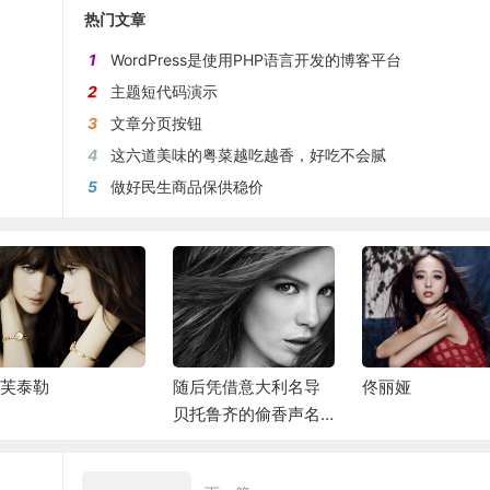
热门文章
1
WordPress是使用PHP语言开发的博客平台
2
主题短代码演示
3
文章分页按钮
4
这六道美味的粤菜越吃越香，好吃不会腻
5
做好民生商品保供稳价
芙泰勒
随后凭借意大利名导
佟丽娅
贝托鲁齐的偷香声名
大振