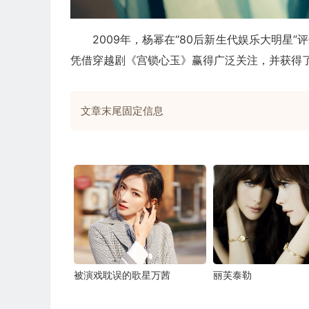
2009年，杨幂在“80后新生代娱乐大明星”
凭借穿越剧《宫锁心玉》赢得广泛关注，并获得了
文章末尾固定信息
被演戏耽误的歌星万茜
丽芙泰勒