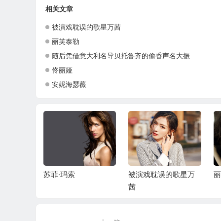
相关文章
被演戏耽误的歌星万茜
丽芙泰勒
随后凭借意大利名导贝托鲁齐的偷香声名大振
佟丽娅
安妮海瑟薇
苏菲·玛索
被演戏耽误的歌星万
丽
茜