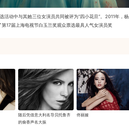
评选活动中与其她三位女演员共同被评为“四小花旦”。2011年，
第17届上海电视节白玉兰奖观众票选最具人气女演员奖
随后凭借意大利名导贝托鲁齐
佟丽娅
的偷香声名大振