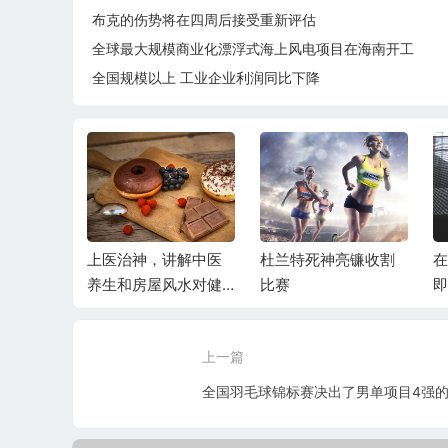
布克的伤势将在四周后接受重新评估
全球最大规模商业化漂浮式海上风电项目在海南开工
全国规模以上 工业企业利润同比下降
郁，吃上
上医治神，讲解中医
杜兰特死神亮镰收割
在
腻
养生和房屋风水对健
比赛
即
康和人生的意义
上一篇
全国羽毛球锦标赛决出了男单项目4强