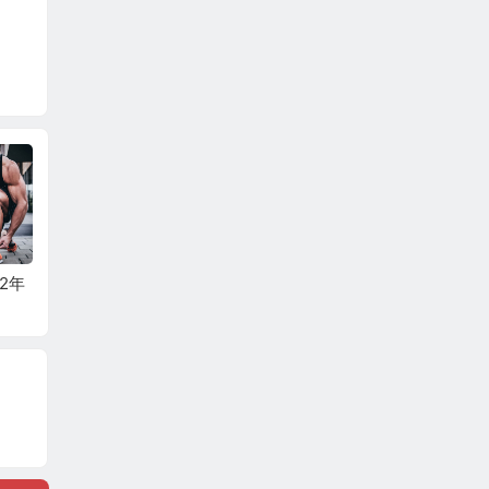
2年
布克的伤势将在四周
全球最大规模商业化
全国规
名
后接受重新评估
漂浮式海上风电项目
业利润
在海南开工