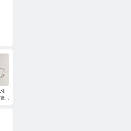
业化
全国规模以上 工业企
项目
业利润同比下降