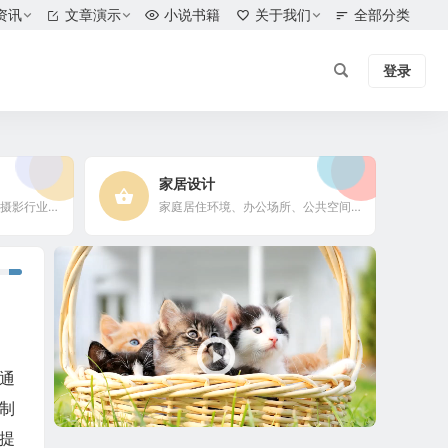
资讯
文章演示
小说书籍
关于我们
全部分类
登录
家居设计
摄影爱好者、摄影工作者及摄影行业信息
家庭居住环境、办公场所、公共空间陈设风格以设计搭配
视
频
播
放
器
通
制
提