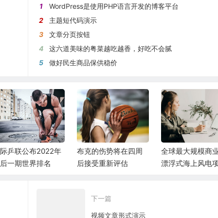
1
WordPress是使用PHP语言开发的博客平台
2
主题短代码演示
3
文章分页按钮
4
这六道美味的粤菜越吃越香，好吃不会腻
5
做好民生商品保供稳价
际乒联公布2022年
布克的伤势将在四周
全球最大规模商
后一期世界排名
后接受重新评估
漂浮式海上风电
在海南开工
下一篇
视频文章形式演示