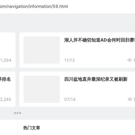
com/navigation/information/59.html
湖人并不确切知道AD会何时回归赛
1,394
11/13
界排名
四川盆地直井最深纪录又被刷新
2,245
07/14
热门文章