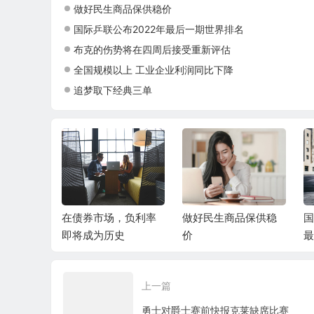
做好民生商品保供稳价
国际乒联公布2022年最后一期世界排名
布克的伤势将在四周后接受重新评估
全国规模以上 工业企业利润同比下降
追梦取下经典三单
亮镰收割
在债券市场，负利率
做好民生商品保供稳
国
即将成为历史
价
最
上一篇
勇士对爵士赛前快报克莱缺席比赛