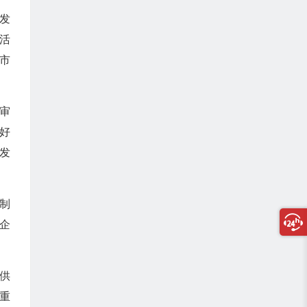
发
活
市
审
好
发
制
企
供
重