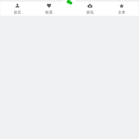
首页
联系
资讯
文章
导航菜单小工具
美食广场
视觉摄影
汽车频道
网文资讯
财经报道
体育新闻