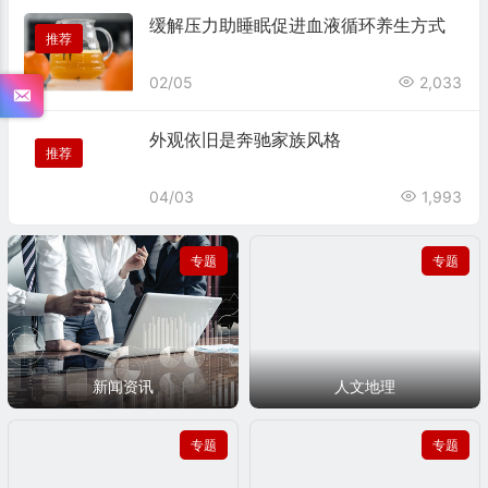
缓解压力助睡眠促进血液循环养生方式
推荐
02/05
2,033
36篇
14篇
时刻的新闻热点
人文地理学以人地关系的理论
外观依旧是奔驰家族风格
推荐
为基础，探讨各种人文现象的
地理分布
04/03
1,993
专题
专题
18篇
14篇
社会上习惯于把科学和技术连
汇聚业内权威专家为您量身定
在一起
制
新闻资讯
人文地理
专题
专题