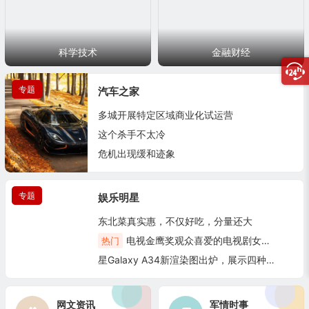
科学技术
金融财经
专题
汽车之家
多城开展特定区域商业化试运营
这个杀手不太冷
危机出现缓和迹象
专题
20篇
娱乐明星
东北菜真实惠，不仅好吃，分量还大
电视金鹰奖观众喜爱的电视剧女演员奖提名
热门
星Galaxy A34新渲染图出炉，展示四种独特配色
18篇
网文资讯
军情时事