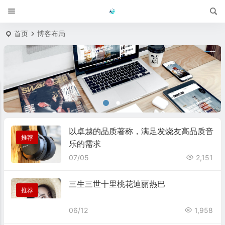
首页
博客布局
以卓越的品质著称，满足发烧友高品质音
推荐
乐的需求
07/05
2,151
三生三世十里桃花迪丽热巴
推荐
06/12
1,958