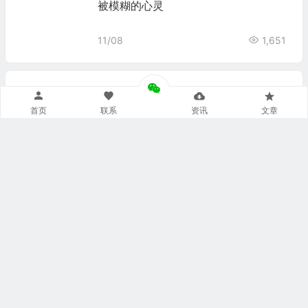
被模糊的心灵
11/08
1,651
主题短代码演示
首页
联系
资讯
文章
11/07
5,197
无侧边栏并显示通栏图片
11/06
1,951
侧边栏居左
11/05
1,940