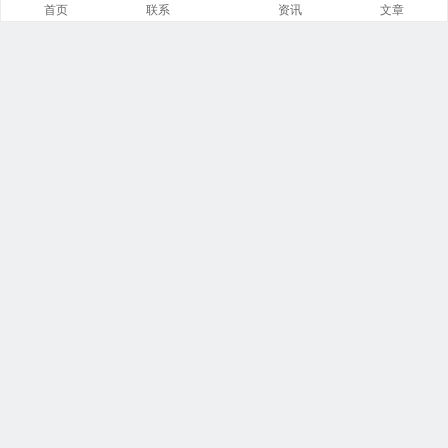
首页
联系
资讯
文章
导航菜单小工具
美食广场
视觉摄影
汽车频道
网文资讯
财经报道
体育新闻
军情时事
影视明星
游戏部落
热门影视
联系我们
本站托管于
阿里云
飘泊于网络:
20 年 119 天 2 小时 13 分钟 48 秒
Copyright @ 2006-2026 |
众伊库
All rights reserved.
鄂公网安备 42011602000556号
鄂ICP备18021210号