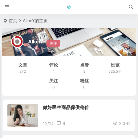
首页
AllonY的主页
AllonY
关注
文章
评论
点赞
浏览
272
4
3
525.5千
关注
粉丝
0
0
做好民生商品保供稳价
12/14
6
2,362