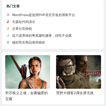
热门文章
1
WordPress是使用PHP语言开发的博客平台
2
主题短代码演示
3
文章分页按钮
4
这六道美味的粤菜越吃越香，好吃不会腻
5
做好民生商品保供稳价
穷尽狭义之魂，金庸偏爱的
荒野大镖客2调全屏无效
宝藏