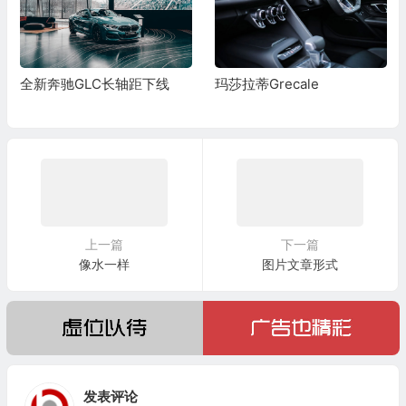
距下线
玛莎拉蒂Grecale
多城开展特定区域商
运营
上一篇
下一篇
像水一样
图片文章形式
发表评论