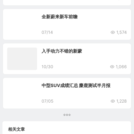
全新蔚来新车前瞻
07/14
1,574
入手动力不错的新蒙
10/30
1,066
中型SUV成绩汇总 麋鹿测试半月报
07/05
1,228
相关文章