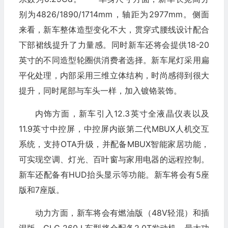
别为4826/1890/1714mm，轴距为2977mm。侧面
来看，新车整体造型变化不大，贯穿式腰线设计配合
下部裙线提升了力量感。同时新车还将会提供18-20
英寸的不同造型轮圈供消费者选择。新车尾灯采用扁
平化处理，内部采用三维立体结构，时尚感得到很大
提升，同时尾部与车头一样，加入镀铬装饰。
内饰方面，新车引入12.3英寸全液晶仪表以及
11.9英寸中控屏，中控屏内嵌第二代MBUX人机交互
系统，支持OTA升级，并配备MBUX智能家居功能，
可实现空调、灯光、百叶窗与家用电器的远程控制。
新车还配备有HUD抬头显示等功能。新车将会有5座
版和7座版。
动力方面，新车将会有燃油版（48V轻混）和插
混版，GLC 260 L车型将会配备2.0T发动机，最大功