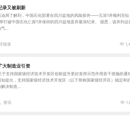
纪录又被刷新
石油局了解到，中国石化部署在四川盆地的风险探井——元深1井顺利完钻
一举打破中国石化仁探1井保持的四川盆地直井最深纪录。 据悉，该井到达
...
经报道
1,
扩大制造业引资
布关于支持国家级经济技术开发区创新提升更好发挥示范作用若干措施的通
通知提出，支持国家级经济技术开发区（以下简称国家级经开区）稳定和
决制造...
讯
资讯
1,