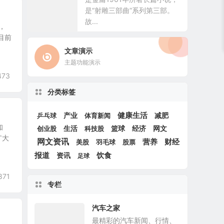
是“射雕三部曲”系列第三部。
故...
，
目前
文章演示
主题功能演示
473
分类标签
产业
健康生活
体育新闻
减肥
乒乓球
知
创业股
生活
科技股
篮球
经济
网文
扩大
网文资讯
财经
营养
美股
羽毛球
股票
报道
饮食
资讯
足球
871
专栏
汽车之家
最精彩的汽车新闻、行情、