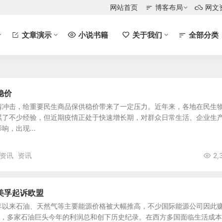
网站首页
博客布局
网文
文章演示
小说书籍
关于我们
全部分类
稳价
情冲击，给重要民生商品保供稳价带来了一定压力。近年来，各地在民生
累了不少经验，但近期疫情正处于快速增长期，对群众日常生活、企业生
，出现...
资讯
资讯
2,
美孚起诉欧盟
年以来石油、天然气等主要能源价格被大幅推高，不少国际能源公司因此
时，多家石油巨头今年的利润总和创下历史纪录。在西方多国面临生活成