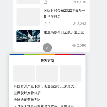
0
6,919
国际乒联公布2022年最后一
期世界排名
0
2,243
银兰高铁今日全线开通运营
0
2,086
最近更新
韩国芯片产量下滑，创金融危机以来最大减幅
篮网脱胎换骨背后
香味浓郁美味无比
全球最大规模商业化漂浮式海上风电项目在海南开工