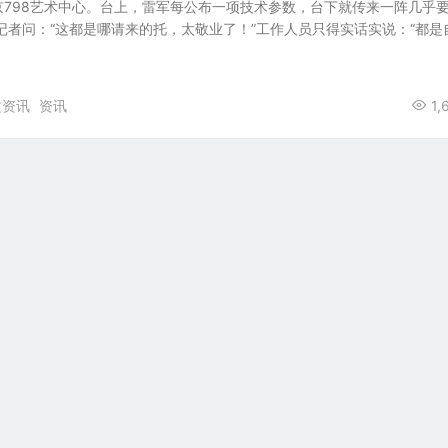
，北京798艺术中心。台上，雷军每公布一项技术参数，台下就传来一阵几乎
记者问：“这都是哪请来的托，太敬业了！”工作人员只得实话实说：“都是
文资讯
资讯
1,