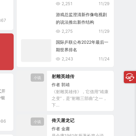
2,251
11/29
游戏总监澄清新作像电视剧
867
的说法推出新作结构
2,275
11/29
国际乒联公布2022年最后一
期世界排名
2,243
11/24
射雕英雄传
小说
作者
郭靖
式开
《射雕英雄传》，它借用“靖康
中银
之变”，是“射雕三部曲”之一，
下...
倚天屠龙记
086
小说
作者
金庸
是金庸1961年所著长篇小说，