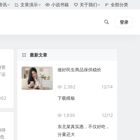
资讯
文章演示
小说书籍
关于我们
全部分类
登录
最新文章
物资
做好民生商品保供稳价
产运
2,362
12/14
362
下载模板
1,930
12/12
东北菜真实惠，不仅好吃，
赚得
分量还大
本危