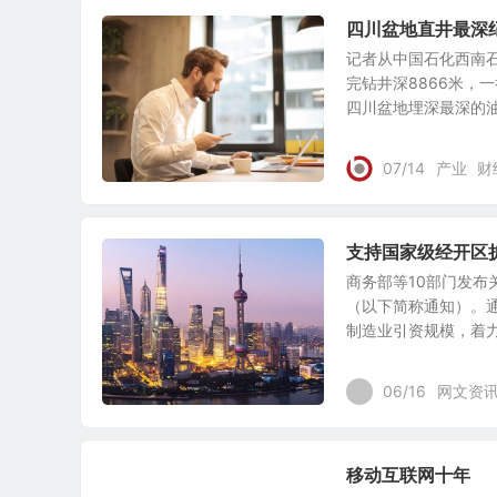
四川盆地直井最深
记者从中国石化西南
完钻井深8866米，
四川盆地埋深最深的油气
07/14
产业
财
支持国家级经开区
商务部等10部门发
（以下简称通知）。
制造业引资规模，着力解
06/16
网文资
移动互联网十年