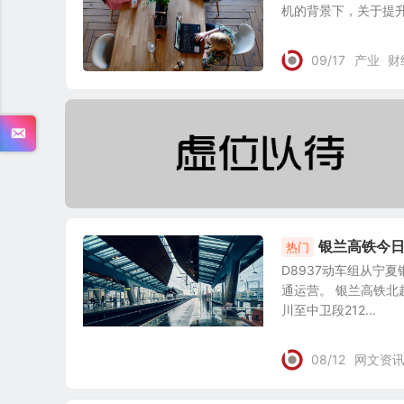
机的背景下，关于提升能
09/17
产业
财
银兰高铁今
热门
D8937动车组从宁
通运营。 银兰高铁北
川至中卫段212...
08/12
网文资