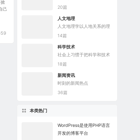
要掀
评测、导购
20篇
自己
人文地理
人文地理学以人地关系的理
659
论为基础，探讨各种人文现
14篇
象的地理分布
科学技术
社会上习惯于把科学和技术
连在一起
18篇
新闻资讯
时刻的新闻热点
36篇
本类热门
WordPress是使用PHP语言
开发的博客平台