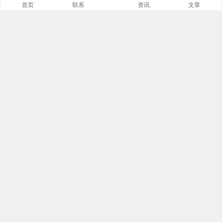
首页
联系
资讯
文章
导航菜单小工具
美食广场
视觉摄影
汽车频道
网文资讯
财经报道
体育新闻
军情时事
影视明星
游戏部落
热门影视
联系我们