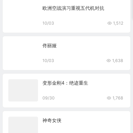
欧洲空战演习重视五代机对抗
10/03
1,512
佟丽娅
10/03
1,638
变形金刚4：绝迹重生
09/30
1,768
神奇女侠