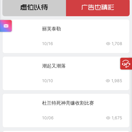
丽芙泰勒
10/16
1,708
潮起又潮落
10/10
1,985
杜兰特死神亮镰收割比赛
10/06
1,675