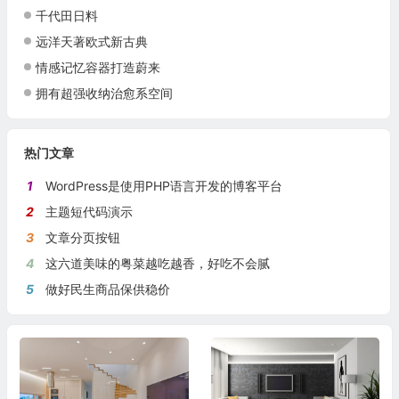
千代田日料
远洋天著欧式新古典
情感记忆容器打造蔚来
拥有超强收纳治愈系空间
热门文章
1
WordPress是使用PHP语言开发的博客平台
2
主题短代码演示
3
文章分页按钮
4
这六道美味的粤菜越吃越香，好吃不会腻
5
做好民生商品保供稳价