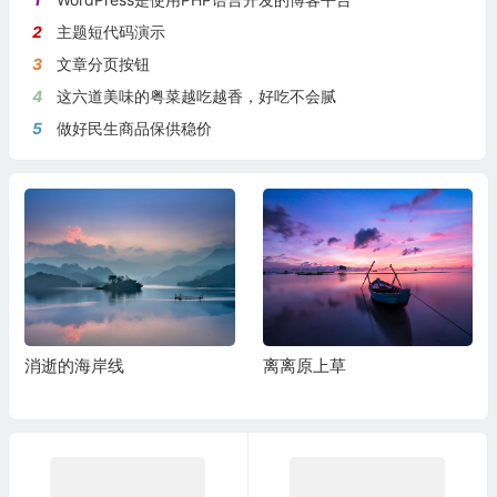
2
主题短代码演示
3
文章分页按钮
4
这六道美味的粤菜越吃越香，好吃不会腻
5
做好民生商品保供稳价
消逝的海岸线
离离原上草