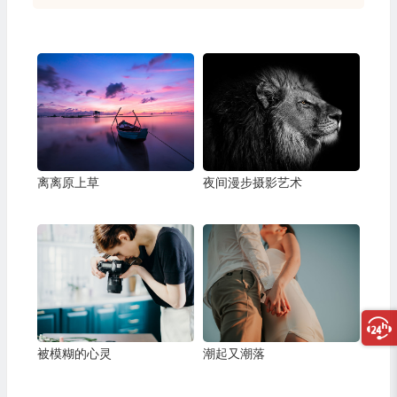
离离原上草
夜间漫步摄影艺术
被模糊的心灵
潮起又潮落