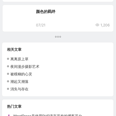
颜色的羁绊
07/21
1,206
相关文章
离离原上草
夜间漫步摄影艺术
被模糊的心灵
潮起又潮落
消失与存在
热门文章
1
WordPress是使用PHP语言开发的博客平台