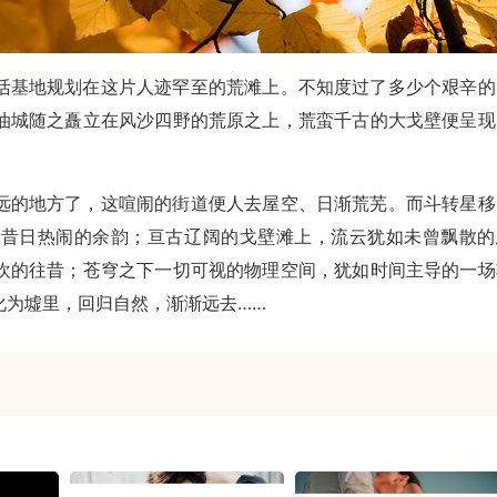
活基地规划在这片人迹罕至的荒滩上。不知度过了多少个艰辛的
油城随之矗立在风沙四野的荒原之上，荒蛮千古的大戈壁便呈现
远的地方了，这喧闹的街道便人去屋空、日渐荒芜。而斗转星移
着昔日热闹的余韵；亘古辽阔的戈壁滩上，流云犹如未曾飘散的
欢的往昔；苍穹之下一切可视的物理空间，犹如时间主导的一场
化为墟里，回归自然，渐渐远去……