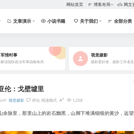
网站首页
博客布局
网文
文章演示
小说书籍
关于我们
全部分类
军情时事
视觉摄影
解读国际政治军事战略格局
亚伦：戈壁墟里
lonY
视觉摄影
评论
阅读模式
1,258
山余脉里，那里山上的岩石黝黑，山脚下堆满细细的黄沙，远望