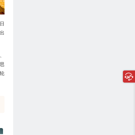
日
出
、
思
轮