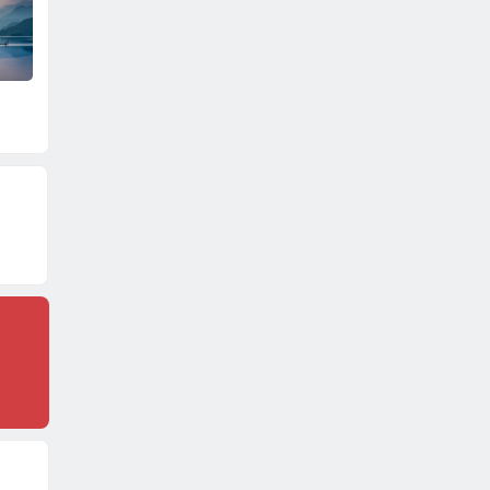
离离原上草
夜间漫步摄影艺术
被模糊