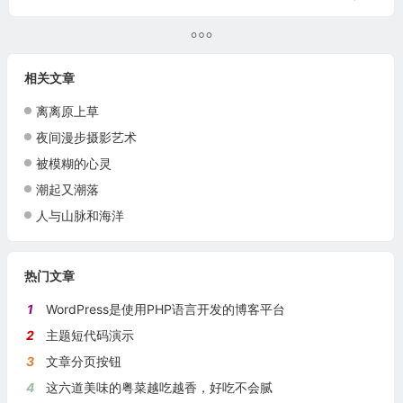
相关文章
离离原上草
夜间漫步摄影艺术
被模糊的心灵
潮起又潮落
人与山脉和海洋
热门文章
1
WordPress是使用PHP语言开发的博客平台
2
主题短代码演示
3
文章分页按钮
4
这六道美味的粤菜越吃越香，好吃不会腻