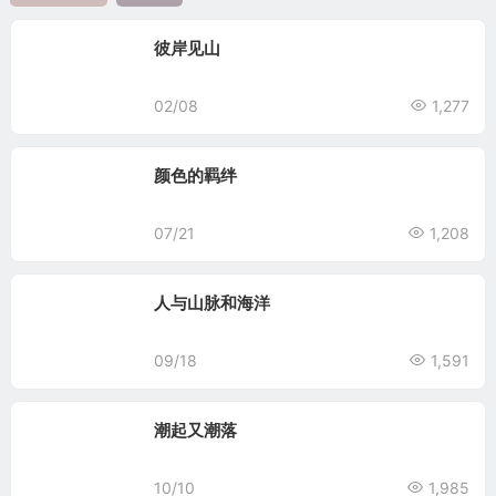
彼岸见山
02/08
1,277
颜色的羁绊
07/21
1,208
人与山脉和海洋
09/18
1,591
潮起又潮落
10/10
1,985