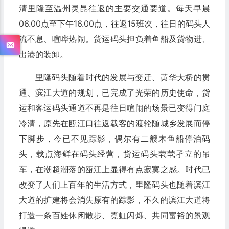
清里隆至温州灵昆往返的主要交通要道。每天早晨
06.00点至下午16.00点，往返15班次，往日的码头人
流不息、喧哗热闹。货运码头担负着鱼船及货物进、
出港的装卸。
里隆码头随着时代的发展与变迁、黄华大桥的贯
通、滨江大道的规划，已完成了光荣的历史使命，货
运和客运码头通道不再是往日喧闹的场景已变得门庭
冷清，原先在瓯江口往返载客的渡轮随城乡发展而停
下脚步，今已不见踪影，偶尔有二艘木鱼船停泊码
头，载点海鲜在码头经营，货运码头茕茕孑立的吊
车，在潮超潮落的瓯江上显得有点寂寞之感。时代已
改变了人们上百年的生活方式，里隆码头也随着滨江
大道的扩建将会消失原有的踪影，不久的滨江大道将
打造一条百姓休闲散步、霓虹闪烁、共同富裕的景观