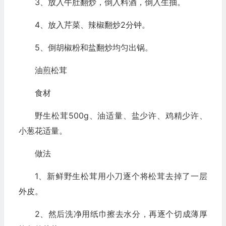
3、放入牛肚翻炒，倒入料酒，倒入生抽。
4、放入芹菜、辣椒翻炒2分钟。
5、倒胡椒粉和盐翻炒均匀出锅。
油煎松茸
食材
野生松茸500g、油适量、盐少许、鸡精少许、
小葱花适量。
做法
1、新鲜野生松茸用小刀逐个将松茸去掉了一层
外皮。
2、然后洗净用纸巾擦去水分，再逐个切成薄厚