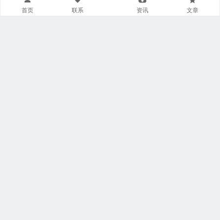
首页
联系
资讯
文章
导航菜单小工具
美食广场
视觉摄影
汽车频道
网文资讯
财经报道
体育新闻