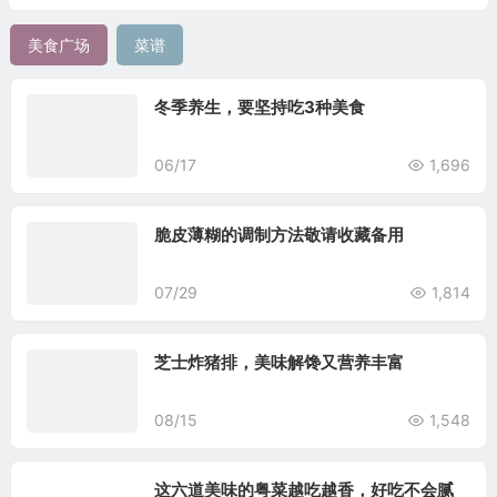
美食广场
菜谱
冬季养生，要坚持吃3种美食
06/17
1,696
脆皮薄糊的调制方法敬请收藏备用
07/29
1,814
芝士炸猪排，美味解馋又营养丰富
08/15
1,548
这六道美味的粤菜越吃越香，好吃不会腻