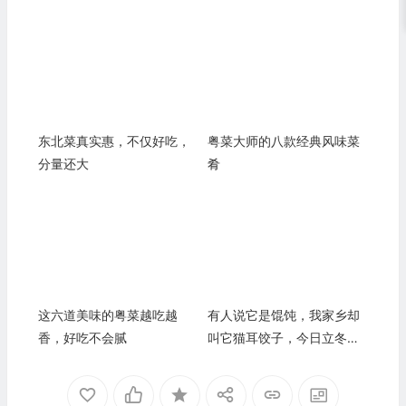
东北菜真实惠，不仅好吃，
粤菜大师的八款经典风味菜
分量还大
肴
这六道美味的粤菜越吃越
有人说它是馄饨，我家乡却
香，好吃不会腻
叫它猫耳饺子，今日立冬就
吃它了