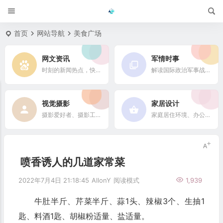
首页
网站导航
美食广场
网文资讯
军情时事
时刻的新闻热点，快速了解它们的最新进展
解读国际政治军事战略格局
视觉摄影
家居设计
摄影爱好者、摄影工作者及摄影行业信息
家庭居住环境、办公场所、公共空间陈设风格以设计搭配
喷香诱人的几道家常菜
2022年7月4日 21:18:45
AllonY
阅读模式
1,939
牛肚半斤、芹菜半斤、蒜1头、辣椒3个、生抽1
匙、料酒1匙、胡椒粉适量、盐适量。