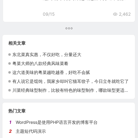
09/15
2,462
相关文章
东北菜真实惠，不仅好吃，分量还大
粤菜大师的八款经典风味菜肴
这六道美味的粤菜越吃越香，好吃不会腻
有人说它是馄饨，我家乡却叫它猫耳饺子，今日立冬就吃它了
川菜经典味型制作，比较有特色的味型制作，哪款味型更适合你呢？
热门文章
1
WordPress是使用PHP语言开发的博客平台
2
主题短代码演示