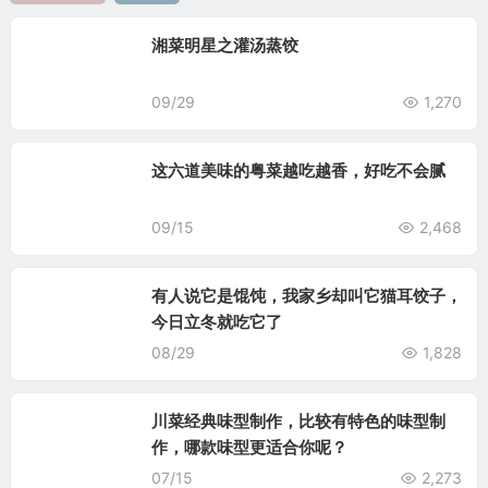
湘菜明星之灌汤蒸饺
09/29
1,270
这六道美味的粤菜越吃越香，好吃不会腻
09/15
2,468
有人说它是馄饨，我家乡却叫它猫耳饺子，
今日立冬就吃它了
08/29
1,828
川菜经典味型制作，比较有特色的味型制
作，哪款味型更适合你呢？
07/15
2,273