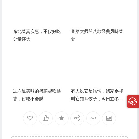
东北菜真实惠，不仅好吃，
粤菜大师的八款经典风味菜
分量还大
肴
这六道美味的粤菜越吃越
有人说它是馄饨，我家乡却
香，好吃不会腻
叫它猫耳饺子，今日立冬就
吃它了