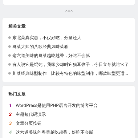
相关文章
东北菜真实惠，不仅好吃，分量还大
粤菜大师的八款经典风味菜肴
这六道美味的粤菜越吃越香，好吃不会腻
有人说它是馄饨，我家乡却叫它猫耳饺子，今日立冬就吃它了
川菜经典味型制作，比较有特色的味型制作，哪款味型更适合你呢？
热门文章
1
WordPress是使用PHP语言开发的博客平台
2
主题短代码演示
3
文章分页按钮
4
这六道美味的粤菜越吃越香，好吃不会腻