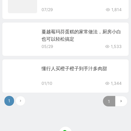
07/29
1,814
蔓越莓玛芬蛋糕的家常做法，厨房小白
也可以轻松搞定
05/29
1,533
懂行人买橙子橙子到手汁多肉甜
01/10
1,344
1