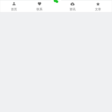
首页
联系
资讯
文章
导航菜单小工具
美食广场
视觉摄影
汽车频道
网文资讯
财经报道
体育新闻
军情时事
影视明星
游戏部落
热门影视
联系我们
本站托管于
阿里云
飘泊于网络:
20 年 118 天 6 小时 17 分钟 24 秒
Copyright @ 2006-2026 |
众伊库
All rights reserved.