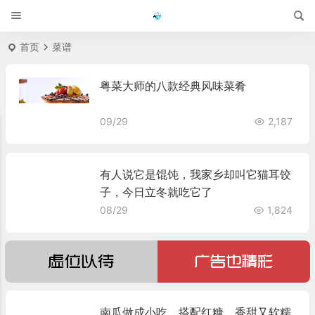
首页
菜谱
粤菜大师的八款经典风味菜肴
09/29
2,187
有人说它是馄饨，我家乡却叫它猫耳饺
子，今日立冬就吃它了
08/29
1,824
南瓜做成小吃，搭配红糖，香甜又软糯