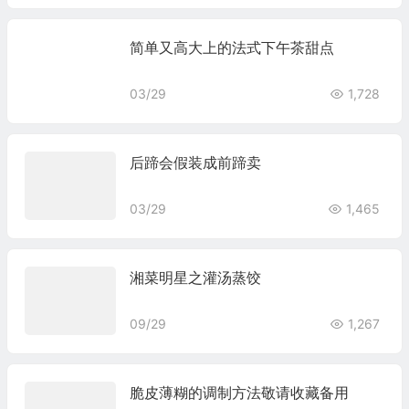
简单又高大上的法式下午茶甜点
03/29
1,728
后蹄会假装成前蹄卖
03/29
1,465
湘菜明星之灌汤蒸饺
09/29
1,267
脆皮薄糊的调制方法敬请收藏备用