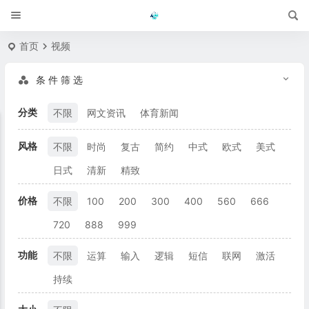
首页
视频
条 件 筛 选
分类
不限
网文资讯
体育新闻
风格
不限
时尚
复古
简约
中式
欧式
美式
日式
清新
精致
价格
不限
100
200
300
400
560
666
720
888
999
功能
不限
运算
输入
逻辑
短信
联网
激活
持续