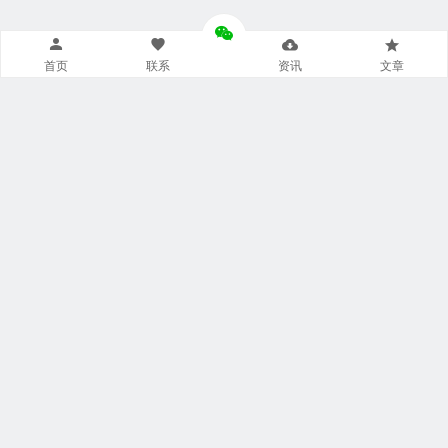
首页
联系
资讯
文章
导航菜单小工具
美食广场
视觉摄影
汽车频道
网文资讯
财经报道
体育新闻
军情时事
影视明星
游戏部落
热门影视
联系我们
本站托管于
阿里云
飘泊于网络:
20 年 119 天 1 小时 56 分钟 32 秒