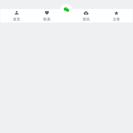
首页
联系
资讯
文章
导航菜单小工具
美食广场
视觉摄影
汽车频道
网文资讯
财经报道
体育新闻
军情时事
影视明星
游戏部落
热门影视
联系我们
本站托管于
阿里云
飘泊于网络:
20 年 117 天 19 小时 31 分钟 48
秒