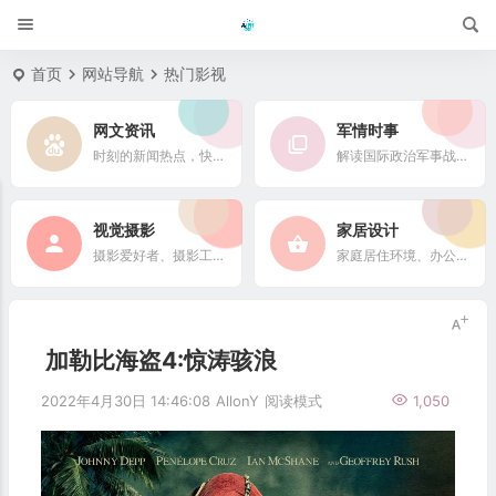
首页
网站导航
热门影视
网文资讯
军情时事
时刻的新闻热点，快速了解它们的最新进展
解读国际政治军事战略格局
视觉摄影
家居设计
摄影爱好者、摄影工作者及摄影行业信息
家庭居住环境、办公场所、公共空间陈设风格以设计搭配
加勒比海盗4:惊涛骇浪
2022年4月30日 14:46:08
AllonY
阅读模式
1,050