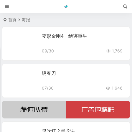
首页
海报
变形金刚4：绝迹重生
09/30
1,769
绣春刀
07/30
1,646
鬼吹灯之寻龙诀