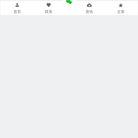
首页
联系
资讯
文章
导航菜单小工具
美食广场
视觉摄影
汽车频道
网文资讯
财经报道
体育新闻
军情时事
影视明星
游戏部落
热门影视
联系我们
本站托管于
阿里云
飘泊于网络:
20 年 117 天 14 小时 38 分钟 53
秒