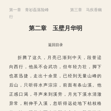
第一章 青衫磊落险峰
第三章 马疾香幽
行
第二章 玉壁月华明
返回目录
折腾了这久，月亮已渐到中天，段誉迳
向西行，他虽不会武功，但年轻力壮，脚下
也甚迅捷，走出十余里，已经到无量山峰的
后山，只听得水声淙淙，前面有条山溪。他
正感口渴，寻声来到溪旁，月光下溪水清澈
异常，刚伸手入溪，忽听得远处地下枯枝格