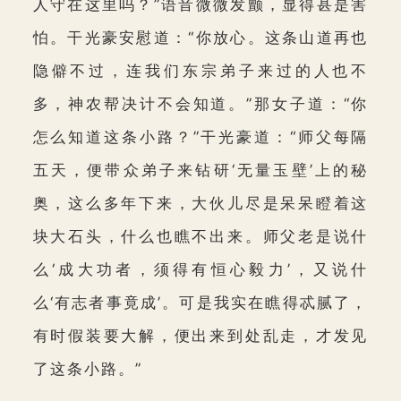
人守在这里吗？”语音微微发颤，显得甚是害
怕。干光豪安慰道：“你放心。这条山道再也
隐僻不过，连我们东宗弟子来过的人也不
多，神农帮决计不会知道。”那女子道：“你
怎么知道这条小路？”干光豪道：“师父每隔
五天，便带众弟子来钻研‘无量玉壁’上的秘
奥，这么多年下来，大伙儿尽是呆呆瞪着这
块大石头，什么也瞧不出来。师父老是说什
么‘成大功者，须得有恒心毅力’，又说什
么‘有志者事竟成’。可是我实在瞧得忒腻了，
有时假装要大解，便出来到处乱走，才发见
了这条小路。”