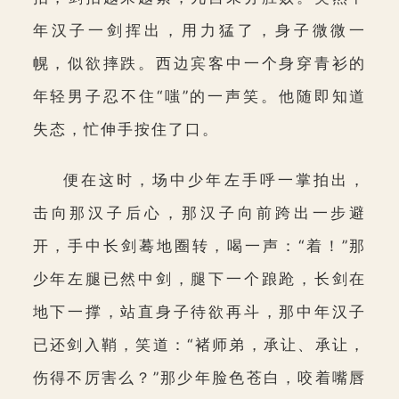
年汉子一剑挥出，用力猛了，身子微微一
幌，似欲摔跌。西边宾客中一个身穿青衫的
年轻男子忍不住“嗤”的一声笑。他随即知道
失态，忙伸手按住了口。
便在这时，场中少年左手呼一掌拍出，
击向那汉子后心，那汉子向前跨出一步避
开，手中长剑蓦地圈转，喝一声：“着！”那
少年左腿已然中剑，腿下一个踉跄，长剑在
地下一撑，站直身子待欲再斗，那中年汉子
已还剑入鞘，笑道：“褚师弟，承让、承让，
伤得不厉害么？”那少年脸色苍白，咬着嘴唇