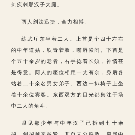
剑疾刺那汉子大腿。
两人剑法迅捷，全力相搏。
练武厅东坐着二人。上首是个四十左右
的中年道姑，铁青着脸，嘴唇紧闭。下首是
个五十余岁的老者，右手捻着长须，神情甚
是得意。两人的座位相距一丈有余，身后各
站着二十余名男女弟子。西边一排椅子上坐
着十余位宾客。东西双方的目光都集注于场
中二人的角斗。
眼见那少年与中年汉子已拆到七十余
招，剑招越来越紧，兀自未分胜败。突然中