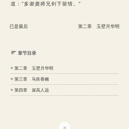
道：“多谢龚师兄剑下留情。”
已是最后
第二章 玉壁月华明
章节目录
第二章 玉壁月华明
第三章 马疾香幽
第四章 崖高人远