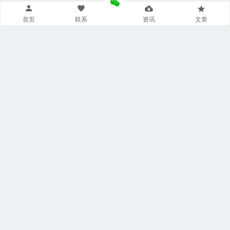
首页
联系
资讯
文章
导航菜单小工具
美食广场
视觉摄影
汽车频道
网文资讯
财经报道
体育新闻
军情时事
影视明星
游戏部落
热门影视
联系我们
本站托管于
阿里云
飘泊于网络:
20 年 118 天 20 小时 57 分钟 51
秒