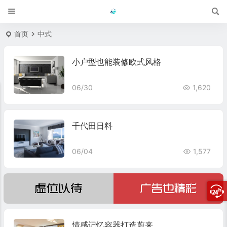
首页
中式
小户型也能装修欧式风格
06/30
1,620
千代田日料
06/04
1,577
情感记忆容器打造蔚来