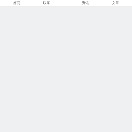
首页
联系
资讯
文章
导航菜单小工具
美食广场
视觉摄影
汽车频道
网文资讯
财经报道
体育新闻
军情时事
影视明星
游戏部落
热门影视
联系我们
本站托管于
阿里云
飘泊于网络:
20 年 117 天 12 小时 9 分钟 42 秒
Copyright @ 2006-2026 |
众伊库
All rights reserved.
鄂公网安备 42011602000556号
鄂ICP备18021210号