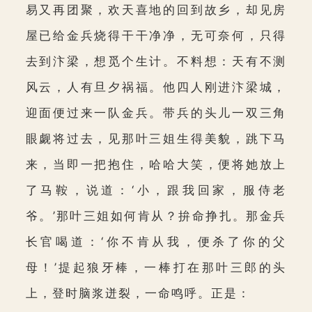
易又再团聚，欢天喜地的回到故乡，却见房
屋已给金兵烧得干干净净，无可奈何，只得
去到汴梁，想觅个生计。不料想：天有不测
风云，人有旦夕祸福。他四人刚进汴梁城，
迎面便过来一队金兵。带兵的头儿一双三角
眼觑将过去，见那叶三姐生得美貌，跳下马
来，当即一把抱住，哈哈大笑，便将她放上
了马鞍，说道：‘小，跟我回家，服侍老
爷。’那叶三姐如何肯从？拚命挣扎。那金兵
长官喝道：‘你不肯从我，便杀了你的父
母！’提起狼牙棒，一棒打在那叶三郎的头
上，登时脑浆迸裂，一命鸣呼。正是：