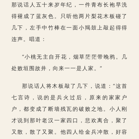
那说话人五十来岁年纪，一件青布长袍早洗
得褪成了蓝灰色。只听他两片梨花木板碰了
几下，左手中竹棒在一面小羯鼓上敲起得得
连声。唱道：
“小桃无主自开花，烟草茫茫带晚鸦。几
处败垣围故井，向来一一是人家。”
那说话人将木板敲了几下，说道：“这首
七言诗，说的是兵火过后，原来的家家户
户，都变成了断墙残瓦的破败之地。小人刚
才说到那叶老汉一家四口，悲欢离合，聚了
又散，散了又聚。他四人给金兵冲散，好容