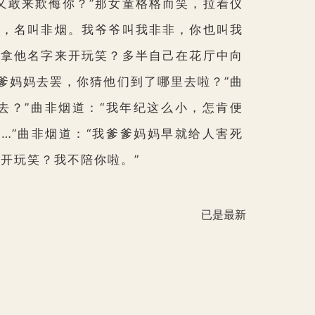
又敢来欺侮你？”那女童格格而笑，拉着仪
曲，名叫非烟。我爷爷叫我非非，你也叫我
致拿他名字来开玩笑？多半自己在花厅中向
爹妈妈去罢，你猜他们到了哪里去啦？”曲
去？”曲非烟道：“我年纪这么小，怎肯便
…”曲非烟道：“我爹爹妈妈早就给人害死
开玩笑？我不陪你啦。”
已是最新