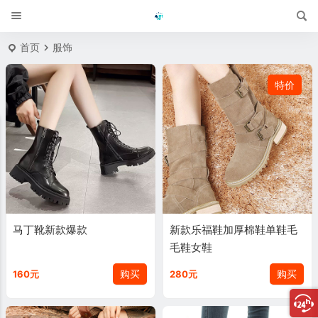
首页
服饰
特价
马丁靴新款爆款
新款乐福鞋加厚棉鞋单鞋毛
毛鞋女鞋
购买
购买
160元
280元