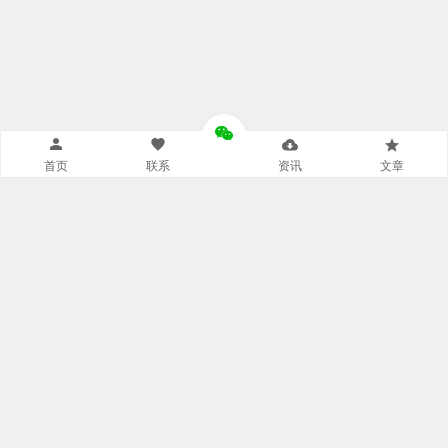
首页
联系
资讯
文章
导航菜单小工具
美食广场
视觉摄影
汽车频道
网文资讯
财经报道
体育新闻
军情时事
影视明星
游戏部落
热门影视
联系我们